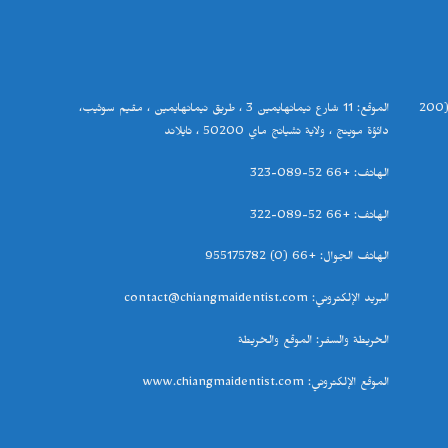
(20
الموقع
: 11
شارع نيمانهايمين
3
، طريق نيمانهايمين ، مقيم سوثيب،
دائؤة موينج ، ولاية تشيانج ماي
50200
، تايلاند
الهاتف
: +66 52-089-323
الهاتف
: +66 52-089-322
الهاتف الجوال
: +66 (0) 955175782
البريد الإلكتروني
: contact@chiangmaidentist.com
الخريطة والسفر
:
الموقع والخريطة
الموقع الإلكتروني
:
www.chiangmaidentist.com