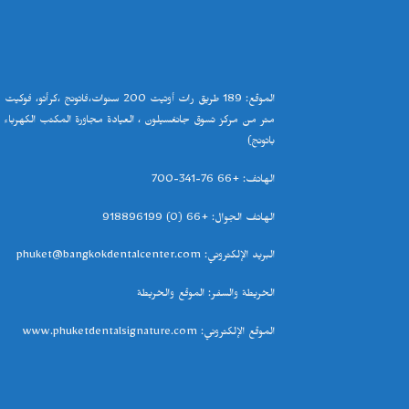
الموقع
: 189
طريق رات أوتيت 200 سنوات،فاتونج ،كرأتو، فوكيت
0
متر من مركز تسوق جانغسيلون ، العيادة مجاورة المكتب الكهرباء
باتونج
)
الهاتف
: +66 76-341-700
الهاتف الجوال
: +66 (0) 918896199
البريد الإلكتروني
: phuket@bangkokdentalcenter.com
الخريطة والسفر
:
الموقع والخريطة
الموقع الإلكتروني
:
www.phuketdentalsignature.com