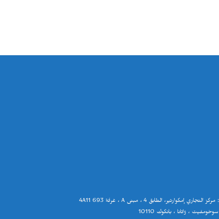
:
مركز التجاري إمكوارتير، الطابق
4
، مبنى
A
، غرفة
4A11 693
سوخومفيت ، واتانا ، بانكوك
10110