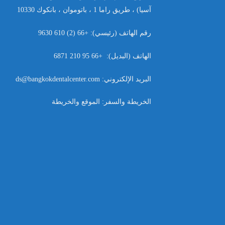
آسيا
)
، طريق راما
1
، باتوموان ، بانكوك
10330
رقم الهاتف
(
رئيسي
): +66 (2) 610 9630
الهاتف
(
البديل
): +66 95 210 6871
البريد الإلكتروني
: ds@bangkokdentalcenter.com
الخريطة والسفر
:
الموقع والخريطة