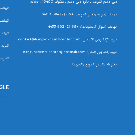
دين داينج الفرعية ، دائرة دين داينج ،
بانكوك
10400
، تايلاند
الهاتف
الهاتف
(
موعد وتغيير الموعد
): +66 (2) 694 6400
الهاتف
الهاتف
(
سؤال المعلومات
): +66 (2) 692 4433
الهاتف الج
البريد الإلكتروني الأساسي
: contact@bangkokdentalcenter.com
البريد 
البريد إلكتروني إضافي
: bangkokdentalcenter@hotmail.com
الخريط
الخريطة والسفر
:
الموقع والخريطة
OOGLE