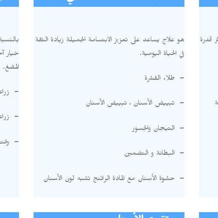
ر قدرة
هو علاج يساعد على تعزيز الابتسامة الجميلة زيادة الثقة
بالنسبة
في الحياة اليومية
.
خيار آخ
المضغ
.
–
طلاء القشرة
–
زراع
ة
–
تبييض الأسنان ، تبييض الأسنان
–
زراع
–
التيجان والجسور
–
وان
–
البطانة و التضمين
–
حشوة الأسنان مع المادة الراتنج تشبه لون الأسنان