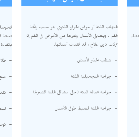
ط
طب الأسنان أمراض التهاب اللثة
التهاب اللثة أو مرض الخراج اللثوي هو سبب رائحة
فحوصات 
الفم ، ويتمايل الأسنان وغيرها من الأمراض في الفم إذا
عطاء
صحة ال
تركت دون علاج ، قد فقدت أسنانها
.
بكفاءة 
–
شطب الجذر الأسنان
–
طلاء
–
جراحة التجميلية اللثة
–
منع
–
جراحة اضافة اللثة
(
حل مشاكل اللثة قصيرة
)
–
تقدي
–
جراحة اللثة لضبط طول الأسنان
–
استخ
–
توص