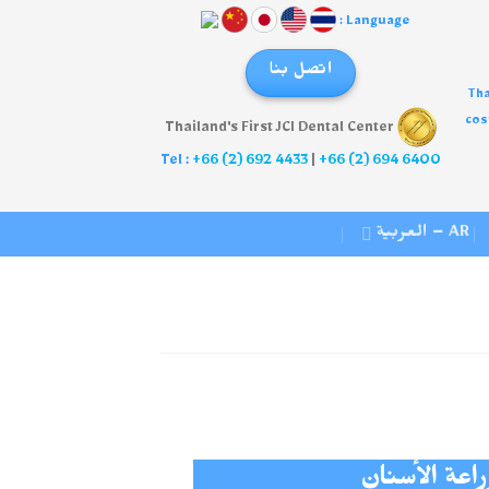
Language :
اتصل بنا
Tha
cos
Thailand's First JCI Dental Center
Tel :
+66 (2) 692 4433
|
+66 (2) 694 6400
AR – العربية
راعة الأسنان