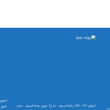
الموقع
الموقع
: 157
،
159
راتشادافيسيك ، شارع
7
،طريق راتشادافيسيك ، مقيم
،طريق 
اب