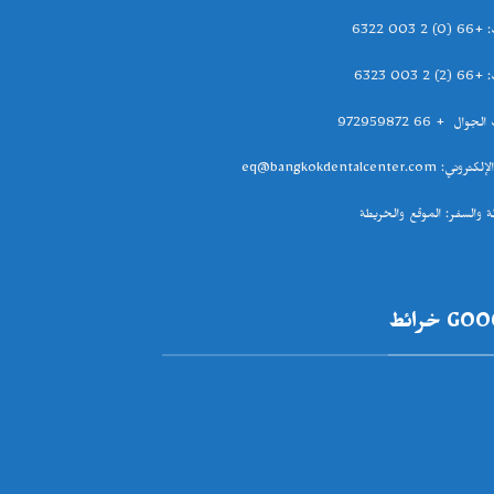
: +66 (0) 2 003 6322
: +66 (2) 2 003 6323
وال + 66 972959872
الإلكتروني
: eq@bangkokdentalcenter.com
ة والسفر
:
الموقع والخريطة
G خرائط