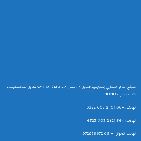
الموقع
:
مركز التجاري إمكوارتير، الطابق
4
، مبنى
A
، غرفة
4A11 693
،طريق سوخومفيت ،
واتانا ، بانكوك
10110
الهاتف
: +66 (0) 2 003 6322
الهاتف
: +66 (2) 2 003 6323
الهاتف الجوال + 66 972959872