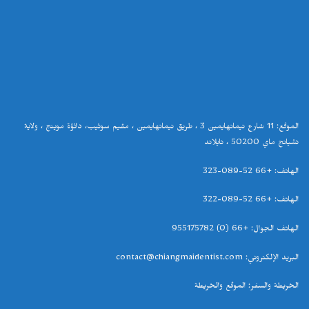
الموقع
: 11
شارع نيمانهايمين
3
، طريق نيمانهايمين ، مقيم سوثيب، دائؤة موينج ، ولاية
تشيانج ماي
50200
، تايلاند
الهاتف
: +66 52-089-323
الهاتف
: +66 52-089-322
الهاتف الجوال
: +66 (0) 955175782
البريد الإلكتروني
: contact@chiangmaidentist.com
الخريطة والسفر
:
الموقع والخريطة