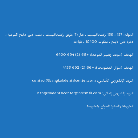
الموقع
: 157
،
159
راتشادافيسيك ، شارع
7
،طريق راتشادافيسيك ، مقيم دين داينج الفرعية ،
دائرة دين داينج ،
بانكوك
10400
، تايلاند
الهاتف
(
موعد وتغيير الموعد
): +66 (2) 694 6400
الهاتف
(
سؤال المعلومات
): +66 (2) 692 4433
البريد الإلكتروني الأساسي
: contact@bangkokdentalcenter.com
البريد إلكتروني إضافي
: bangkokdentalcenter@hotmail.com
الخريطة والسفر
:
الموقع والخريطة