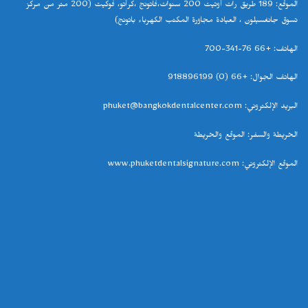
الموقع
: 189
طريق رات أوتيت 200 سنوات،فاتونج ،كرأتو، فوكيت
(200
متر من مركز
تسوق جانغسيلون ، العيادة مجاورة المكتب الكهرباء باتونج
)
الهاتف
: +66 76-341-700
الهاتف الجوال
: +66 (0) 918896199
البريد الإلكتروني
: phuket@bangkokdentalcenter.com
الخريطة والسفر
:
الموقع والخريطة
الموقع الإلكتروني
:
www.phuketdentalsignature.com